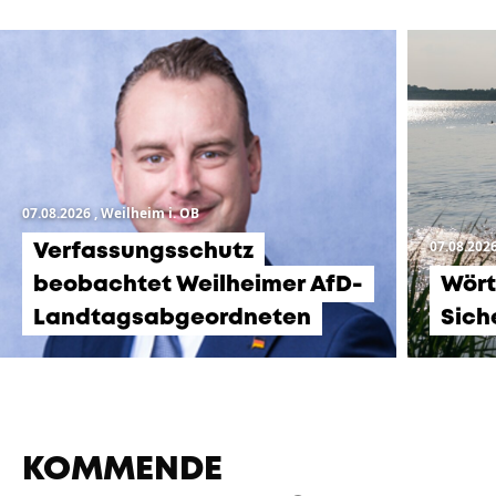
07.08.2026
, Weilheim i. OB
07.08.202
Verfassungsschutz
beobachtet Weilheimer AfD-
Wört
Landtagsabgeordneten
Sich
KOMMENDE