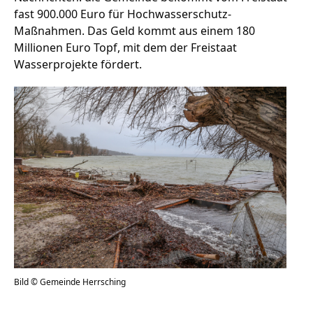
fast 900.000 Euro für Hochwasserschutz-
Maßnahmen. Das Geld kommt aus einem 180
Millionen Euro Topf, mit dem der Freistaat
Stellenangebote
Wasserprojekte fördert.
Unternehmen
Das geheime Geräusch
Wandern
Team
Fotobox
Programm
Handwerker
Amphibienschutz
Service
Nachgehört
Podcast
Newsletter
Bild © Gemeinde Herrsching
Zeit fürs Oberland