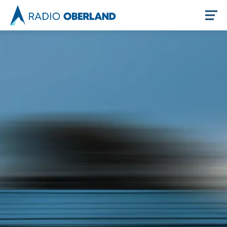
Jetzt live hören
Newsreader
Themen