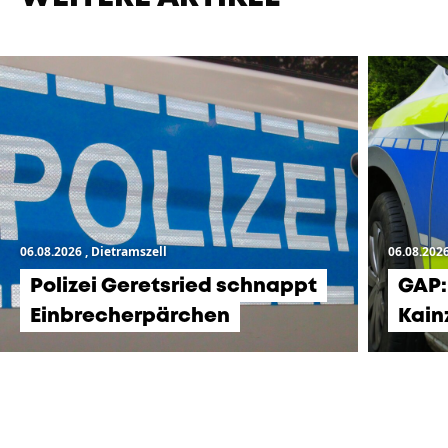
06.08.2026
, Dietramszell
06.08.202
Polizei Geretsried schnappt
GAP:
Einbrecherpärchen
Kain