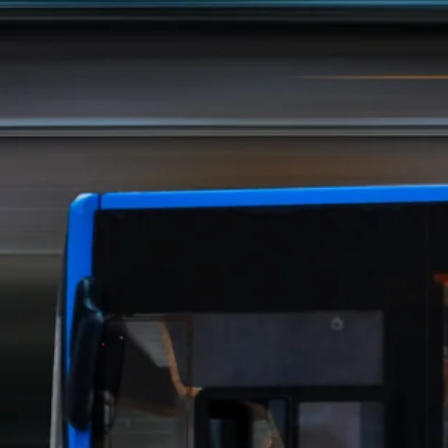
Stellenangebote
Unternehmen
Das geheime Geräusch
Wandern
Team
Fotobox
Programm
Handwerker
Amphibienschutz
Service
Nachgehört
Podcast
Newsletter