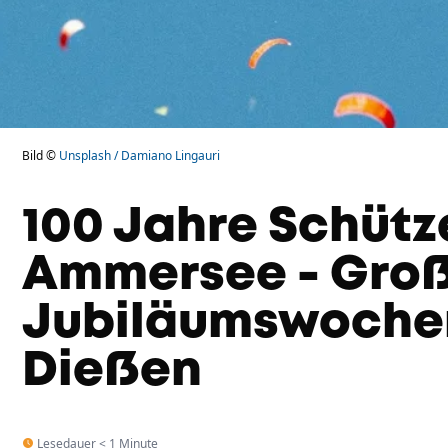
Bild ©
Unsplash / Damiano Lingauri
100 Jahre Schüt
Ammersee - Gro
Jubiläumswoche
Dießen
Lesedauer < 1 Minute