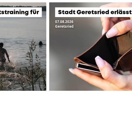
training für
Stadt Geretsried erläss
07.08.2026
Geretsried
ZUR ÜBERSICHT