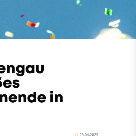
zengau
ßes
nende in
25.04.2025