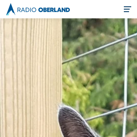
Jetzt live hören
Newsreader