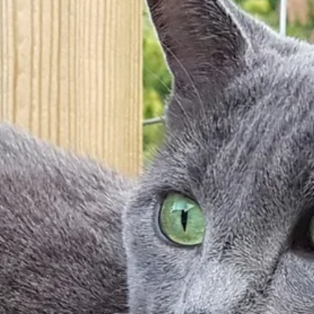
Stellenangebote
Unternehmen
Das geheime Geräusch
Wandern
Team
Fotobox
Programm
Handwerker
Amphibienschutz
Service
Nachgehört
Podcast
Newsletter
Zeit fürs Oberland