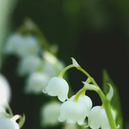
Stellenangebote
Unternehmen
Das geheime Geräusch
Wandern
Team
Fotobox
Programm
Handwerker
Amphibienschutz
Service
Nachgehört
Podcast
Newsletter
Zeit fürs Oberland