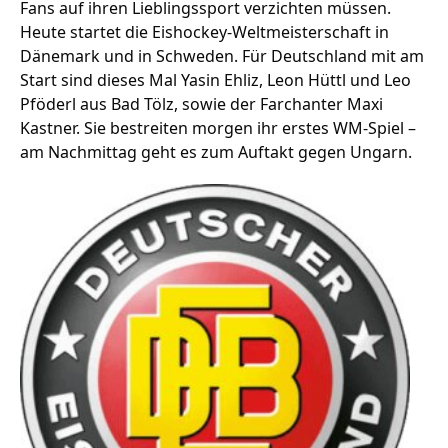
Fans auf ihren Lieblingssport verzichten müssen.
Heute startet die Eishockey-Weltmeisterschaft in
Dänemark und in Schweden. Für Deutschland mit am
Stellenangebote
Start sind dieses Mal Yasin Ehliz, Leon Hüttl und Leo
Pföderl aus Bad Tölz, sowie der Farchanter Maxi
Unternehmen
Das geheime Geräusch
Kastner. Sie bestreiten morgen ihr erstes WM-Spiel –
am Nachmittag geht es zum Auftakt gegen Ungarn.
Wandern
Team
Fotobox
Programm
Handwerker
Amphibienschutz
Service
Nachgehört
Podcast
Newsletter
Zeit fürs Oberland