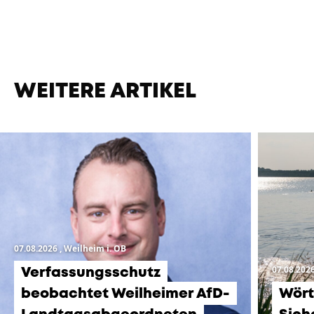
WEITERE ARTIKEL
07.08.2026
, Weilheim i. OB
07.08.202
Verfassungsschutz
beobachtet Weilheimer AfD-
Wört