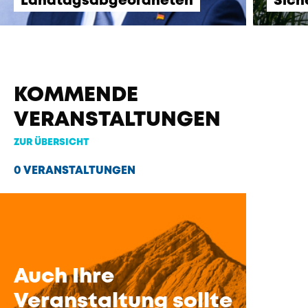
Landtagsabgeordneten
Sich
KOMMENDE
VERANSTALTUNGEN
ZUR ÜBERSICHT
0 VERANSTALTUNGEN
Auch Ihre
Veranstaltung sollte