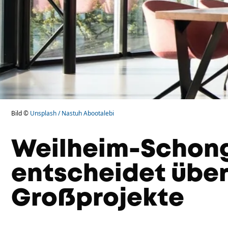
Bild ©
Unsplash / Nastuh Abootalebi
Weilheim-Schong
entscheidet übe
Großprojekte