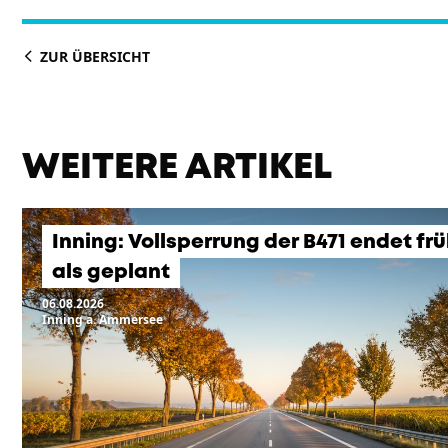
ZUR ÜBERSICHT
WEITERE ARTIKEL
Inning: Vollsperrung der B471 endet fr
als geplant
06.08.2026
Inning a. Ammersee