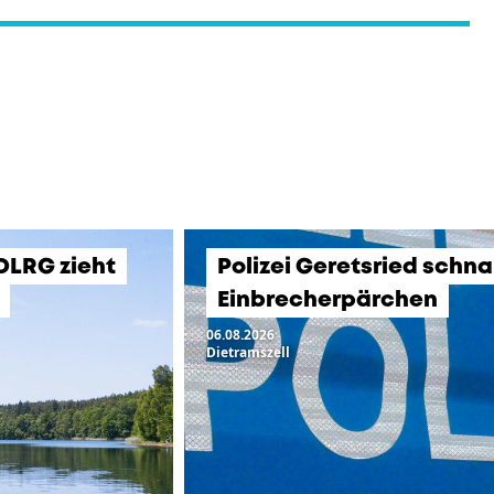
 DLRG zieht
Polizei Geretsried schn
Einbrecherpärchen
06.08.2026
Dietramszell