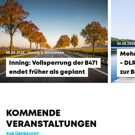
06.08.202
06.08.2026
, Inning a. Ammersee
Mehr
Inning: Vollsperrung der B471
- DL
endet früher als geplant
zur 
KOMMENDE
VERANSTALTUNGEN
ZUR ÜBERSICHT