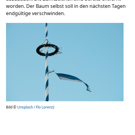
worden. Der Baum selbst soll in den nächsten Tagen
endgültige verschwinden.
Stellenangebote
Unternehmen
Das geheime Geräusch
Wandern
Team
Fotobox
Programm
Handwerker
Amphibienschutz
Service
Nachgehört
Podcast
Bild ©
Unsplash / Flo Lorenz}
Newsletter
Zeit fürs Oberland