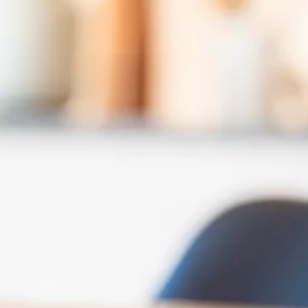
Stellenangebote
Unternehmen
Das geheime Geräusch
Wandern
Team
Fotobox
Programm
Handwerker
Amphibienschutz
Service
Nachgehört
Podcast
Newsletter
Zeit fürs Oberland