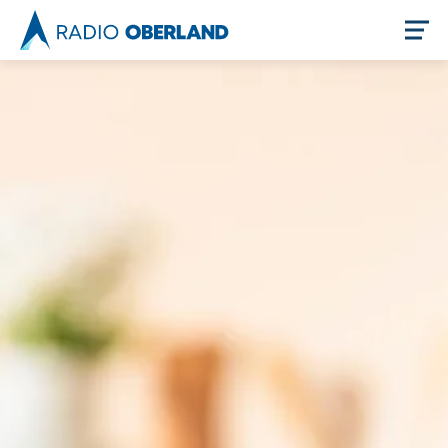
Jetzt live hören
Newsreader