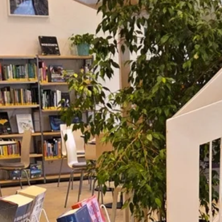
Stellenangebote
Unternehmen
Das geheime Geräusch
Wandern
Team
Fotobox
Programm
Handwerker
Amphibienschutz
Service
Nachgehört
Podcast
Newsletter