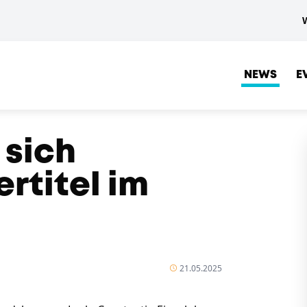
NEWS
E
 sich
rtitel im
21.05.2025