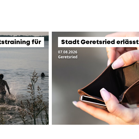
training für
Stadt Geretsried erläss
07.08.2026
Geretsried