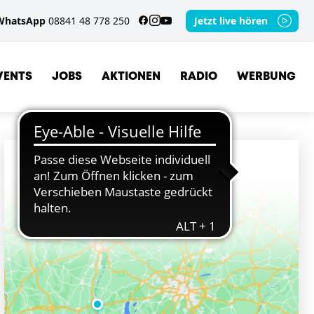
WhatsApp
08841 48 778 250
Jetzt live hören
VENTS
JOBS
AKTIONEN
RADIO
WERBUNG
ORTE
LANDSBERG AM LECH