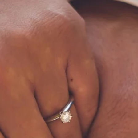
Stellenangebote
Unternehmen
Das geheime Geräusch
Wandern
Team
Fotobox
Programm
Handwerker
Amphibienschutz
Service
Nachgehört
Podcast
Newsletter