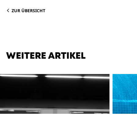
ZUR ÜBERSICHT
WEITERE ARTIKEL
05.08.202
Well
05.08.2026
, Icking
Ober