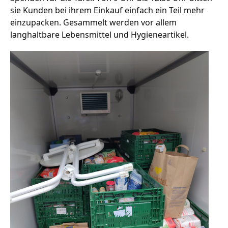
sie Kunden bei ihrem Einkauf einfach ein Teil mehr
einzupacken. Gesammelt werden vor allem
langhaltbare Lebensmittel und Hygieneartikel.
Stellenangebote
Unternehmen
Das geheime Geräusch
Wandern
Team
Fotobox
Programm
Handwerker
Amphibienschutz
Service
Nachgehört
Podcast
Newsletter
Zeit fürs Oberland