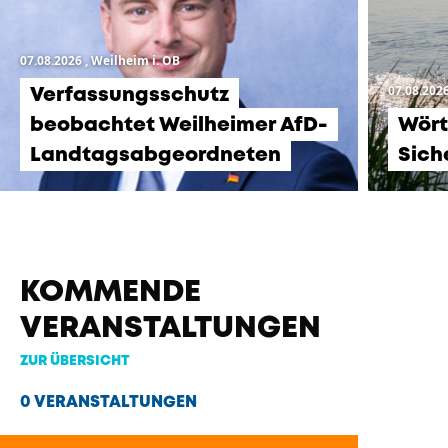
07.08.2026
, Weilheim i. OB
07.08.202
Verfassungsschutz
beobachtet Weilheimer AfD-
Wört
Landtagsabgeordneten
Sich
KOMMENDE
VERANSTALTUNGEN
ZUR ÜBERSICHT
0 VERANSTALTUNGEN