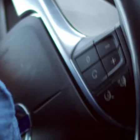
Stellenangebote
Unternehmen
Das geheime Geräusch
Wandern
Team
Fotobox
Programm
Handwerker
Amphibienschutz
Service
Nachgehört
Podcast
Newsletter
Zeit fürs Oberland