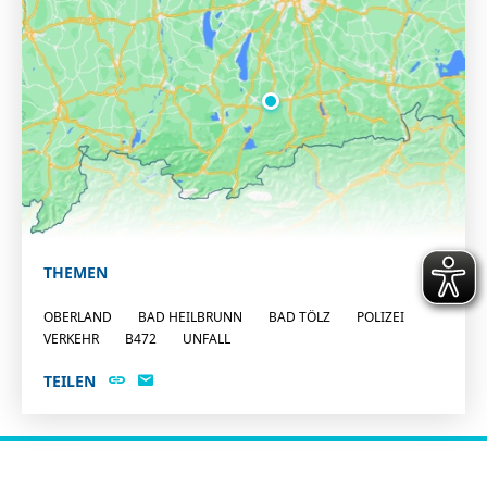
THEMEN
OBERLAND
BAD HEILBRUNN
BAD TÖLZ
POLIZEI
VERKEHR
B472
UNFALL
TEILEN