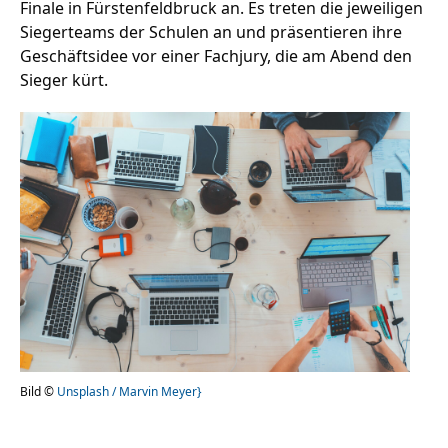
Finale in Fürstenfeldbruck an. Es treten die jeweiligen
Siegerteams der Schulen an und präsentieren ihre
Geschäftsidee vor einer Fachjury, die am Abend den
Stellenangebote
Sieger kürt.
Unternehmen
Das geheime Geräusch
Wandern
Team
Fotobox
Programm
Handwerker
Amphibienschutz
Service
Nachgehört
Podcast
Newsletter
Bild ©
Unsplash / Marvin Meyer}
Zeit fürs Oberland