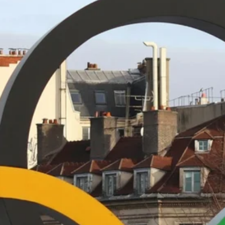
Stellenangebote
Unternehmen
Das geheime Geräusch
Wandern
Team
Fotobox
Programm
Handwerker
Amphibienschutz
Service
Nachgehört
Podcast
Newsletter
Zeit fürs Oberland