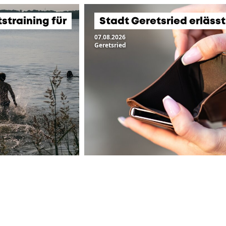
training für
Stadt Geretsried erläss
07.08.2026
Geretsried
ZUR ÜBERSICHT