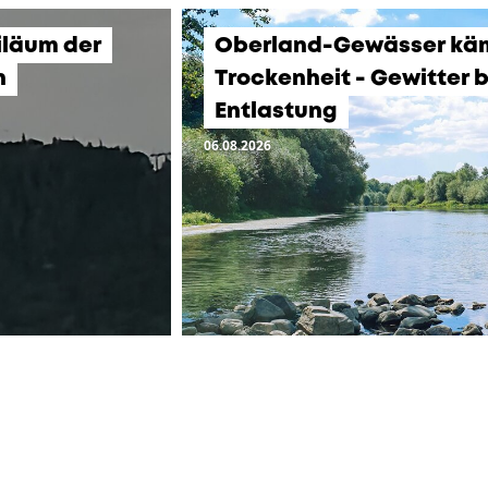
iläum der
Oberland-Gewässer kä
n
Trockenheit - Gewitter 
Entlastung
06.08.2026
ZUR ÜBERSICHT