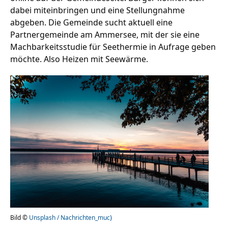
dabei miteinbringen und eine Stellungnahme
abgeben. Die Gemeinde sucht aktuell eine
Partnergemeinde am Ammersee, mit der sie eine
Stellenangebote
Machbarkeitsstudie für Seethermie in Aufrage geben
Unternehmen
möchte. Also Heizen mit Seewärme.
Das geheime Geräusch
Wandern
Team
Fotobox
Programm
Handwerker
Amphibienschutz
Service
Nachgehört
Podcast
Newsletter
Zeit fürs Oberland
Bild ©
Unsplash / Nachrichten_muc}