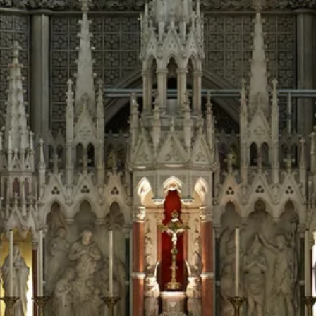
Stellenangebote
Unternehmen
Das geheime Geräusch
Wandern
Team
Fotobox
Programm
Handwerker
Amphibienschutz
Service
Nachgehört
Podcast
Newsletter
Zeit fürs Oberland