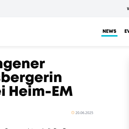
NEWS
E
ngener
sbergerin
ei Heim-EM
20.06.2025