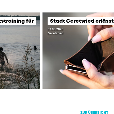
training für
Stadt Geretsried erläss
07.08.2026
Geretsried
ZUR ÜBERSICHT