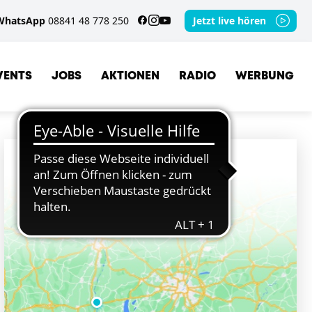
WhatsApp
08841 48 778 250
Jetzt live hören
VENTS
JOBS
AKTIONEN
RADIO
WERBUNG
ORTE
LANDSBERG AM LECH