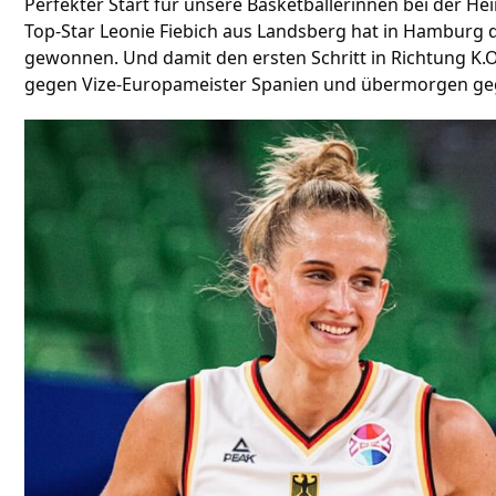
Perfekter Start für unsere Basketballerinnen bei der 
Top-Star Leonie Fiebich aus Landsberg hat in Hamburg 
gewonnen. Und damit den ersten Schritt in Richtung K.
gegen Vize-Europameister Spanien und übermorgen ge