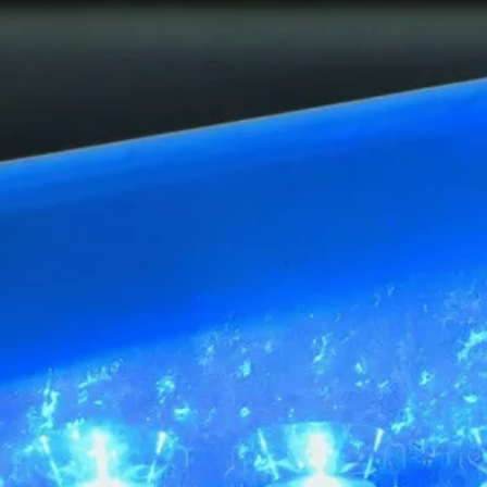
Stellenangebote
Unternehmen
Das geheime Geräusch
Wandern
Team
Fotobox
Programm
Handwerker
Amphibienschutz
Service
Nachgehört
Podcast
Newsletter
Zeit fürs Oberland