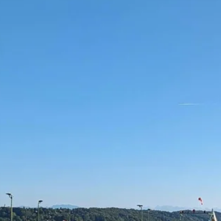
Stellenangebote
Unternehmen
Das geheime Geräusch
Wandern
Team
Fotobox
Programm
Handwerker
Amphibienschutz
Service
Nachgehört
Podcast
Newsletter
Zeit fürs Oberland