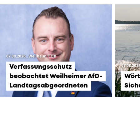
07.08.2026
, Weilheim i. OB
07.08.202
Verfassungsschutz
beobachtet Weilheimer AfD-
Wört
Landtagsabgeordneten
Sich
KOMMENDE
VERANSTALTUNGEN