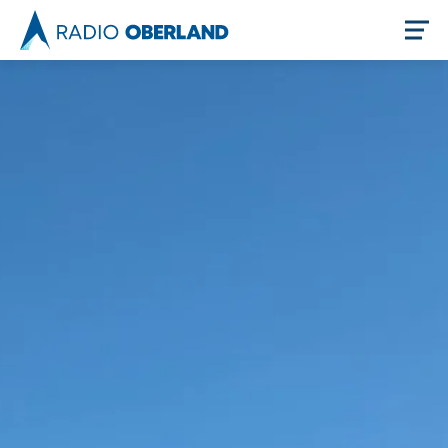
Jetzt live hören
Newsreader