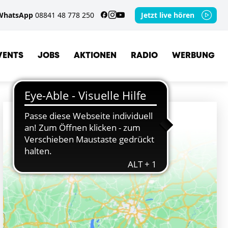
WhatsApp
08841 48 778 250
Jetzt live hören
VENTS
JOBS
AKTIONEN
RADIO
WERBUNG
ORTE
GERETSRIED