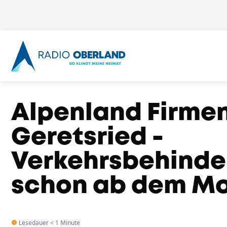
Alpenland Firmen
Geretsried -
Verkehrsbehind
schon ab dem M
Lesedauer < 1 Minute