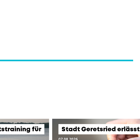
training für
Stadt Geretsried erläss
07.08.2026