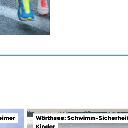
eimer
Wörthsee: Schwimm-Sicherheits
Kinder