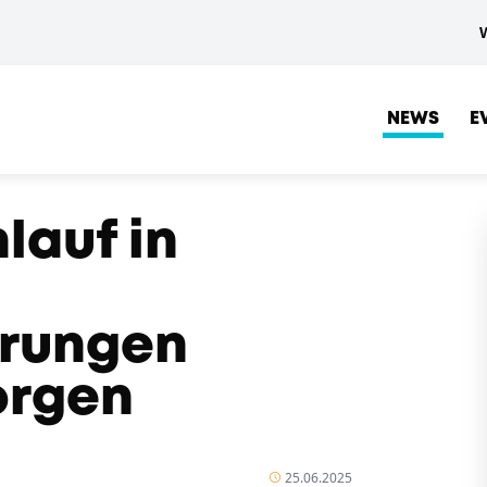
NEWS
E
lauf in
erungen
orgen
25.06.2025