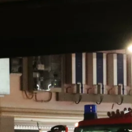
Stellenangebote
Unternehmen
Das geheime Geräusch
Wandern
Team
Fotobox
Programm
Handwerker
Amphibienschutz
Service
Nachgehört
Podcast
Newsletter