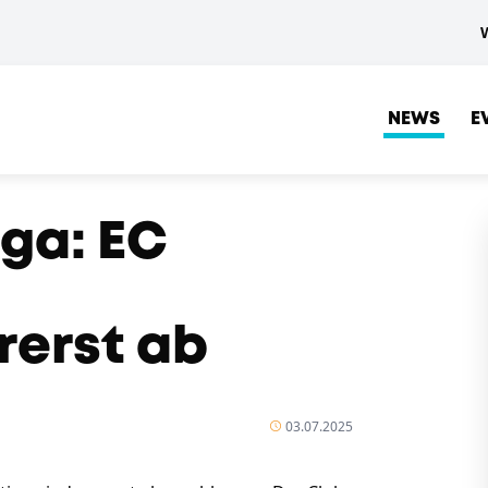
NEWS
E
ga: EC
rerst ab
03.07.2025