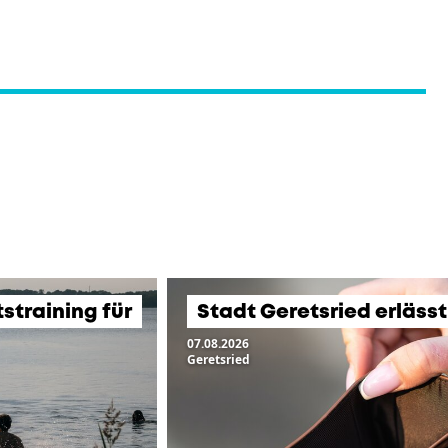
training für
Stadt Geretsried erläss
07.08.2026
Geretsried