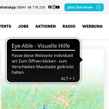
WhatsApp
08841 48 778 250
Jetzt live hören
VENTS
JOBS
AKTIONEN
RADIO
WERBUNG
ORTE
PEITING