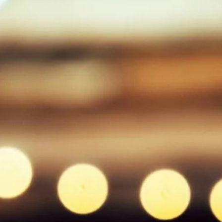
Stellenangebote
Unternehmen
Das geheime Geräusch
Wandern
Team
Fotobox
Programm
Handwerker
Amphibienschutz
Service
Nachgehört
Podcast
Newsletter
Zeit fürs Oberland