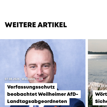
WEITERE ARTIKEL
07.08.2026
, Weilheim i. OB
07.08.202
Verfassungsschutz
beobachtet Weilheimer AfD-
Wört
Landtagsabgeordneten
Sich