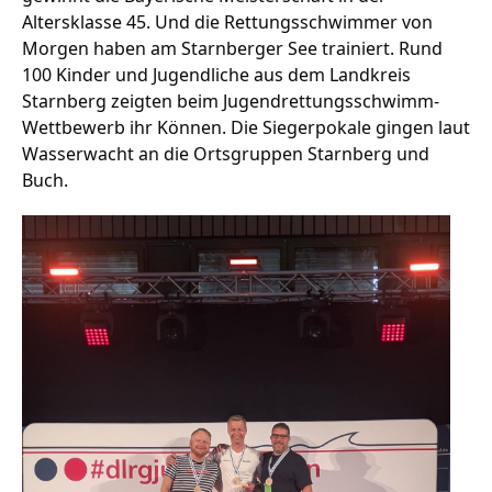
Altersklasse 45. Und die Rettungsschwimmer von
Morgen haben am Starnberger See trainiert. Rund
100 Kinder und Jugendliche aus dem Landkreis
Stellenangebote
Starnberg zeigten beim Jugendrettungsschwimm-
Unternehmen
Wettbewerb ihr Können. Die Siegerpokale gingen laut
Das geheime Geräusch
Wasserwacht an die Ortsgruppen Starnberg und
Buch.
Wandern
Team
Fotobox
Programm
Handwerker
Amphibienschutz
Service
Nachgehört
Podcast
Newsletter
Zeit fürs Oberland