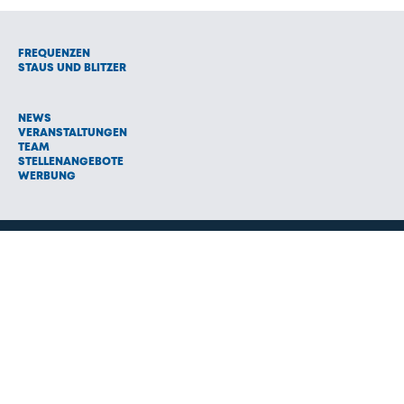
FREQUENZEN
STAUS UND BLITZER
NEWS
VERANSTALTUNGEN
TEAM
STELLENANGEBOTE
WERBUNG
© 1992 - 2026 Radio Oberland Programmanbieter GmbH & Co.
Vermarktungs KG
AGB
NETIQUETTE
IMPRESSUM
HAFTUNGSAUSSCHLUSS
DATENSCHUTZ
COOKIE EINSTELLUNGEN
NEWSLETTER