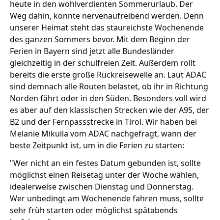
heute in den wohlverdienten Sommerurlaub. Der
Weg dahin, könnte nervenaufreibend werden. Denn
unserer Heimat steht das staureichste Wochenende
Stellenangebote
des ganzen Sommers bevor. Mit dem Beginn der
Ferien in Bayern sind jetzt alle Bundesländer
Unternehmen
Das geheime Geräusch
gleichzeitig in der schulfreien Zeit. Außerdem rollt
bereits die erste große Rückreisewelle an. Laut ADAC
Wandern
Team
sind demnach alle Routen belastet, ob ihr in Richtung
Norden fährt oder in den Süden. Besonders voll wird
Fotobox
Programm
Handwerker
es aber auf den klassischen Strecken wie der A95, der
Amphibienschutz
B2 und der Fernpassstrecke in Tirol. Wir haben bei
Service
Melanie Mikulla vom ADAC nachgefragt, wann der
Nachgehört
beste Zeitpunkt ist, um in die Ferien zu starten:
"Wer nicht an ein festes Datum gebunden ist, sollte
Podcast
möglichst einen Reisetag unter der Woche wählen,
Newsletter
idealerweise zwischen Dienstag und Donnerstag.
Wer unbedingt am Wochenende fahren muss, sollte
Zeit fürs Oberland
sehr früh starten oder möglichst spätabends