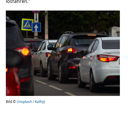
losfahren."
Bild ©
Unsplash / Kathy}