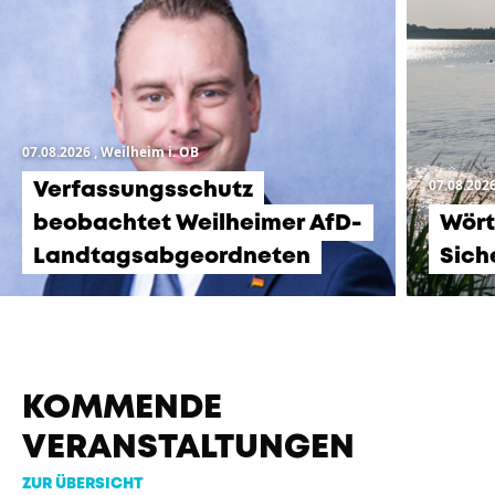
07.08.2026
, Weilheim i. OB
07.08.202
Verfassungsschutz
beobachtet Weilheimer AfD-
Wört
Landtagsabgeordneten
Sich
KOMMENDE
VERANSTALTUNGEN
ZUR ÜBERSICHT