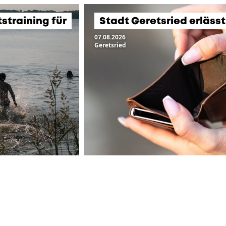
training für
Stadt Geretsried erläss
07.08.2026
Geretsried
ZUR ÜBERSICHT