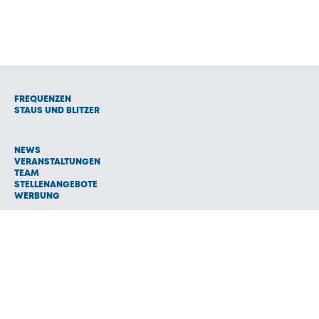
FREQUENZEN
STAUS UND BLITZER
NEWS
VERANSTALTUNGEN
TEAM
STELLENANGEBOTE
WERBUNG
© 1992 - 2026 Radio Oberland Programmanbieter GmbH & Co.
Vermarktungs KG
AGB
NETIQUETTE