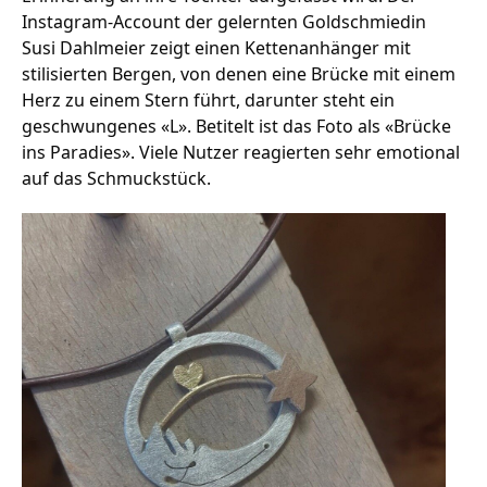
Instagram-Account der gelernten Goldschmiedin
Susi Dahlmeier zeigt einen Kettenanhänger mit
stilisierten Bergen, von denen eine Brücke mit einem
Stellenangebote
Herz zu einem Stern führt, darunter steht ein
Unternehmen
geschwungenes «L». Betitelt ist das Foto als «Brücke
Das geheime Geräusch
ins Paradies». Viele Nutzer reagierten sehr emotional
auf das Schmuckstück.
Wandern
Team
Fotobox
Programm
Handwerker
Amphibienschutz
Service
Nachgehört
Podcast
Newsletter
Zeit fürs Oberland