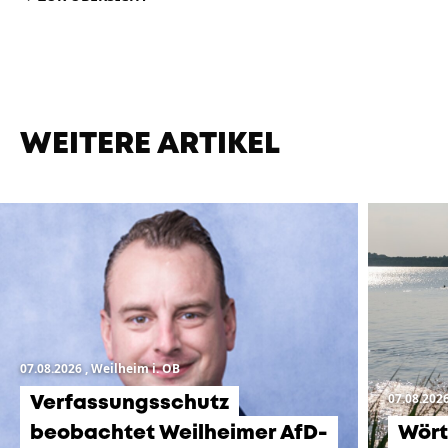
WEITERE ARTIKEL
07.08.2026
, Weilheim i. OB
07.08.202
Verfassungsschutz
beobachtet Weilheimer AfD-
Wört