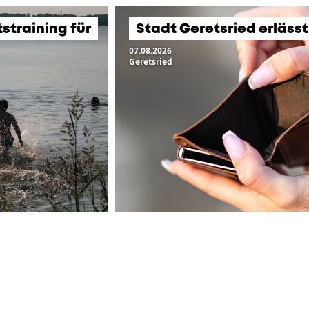
training für
Stadt Geretsried erläss
07.08.2026
Geretsried
ZUR ÜBERSICHT