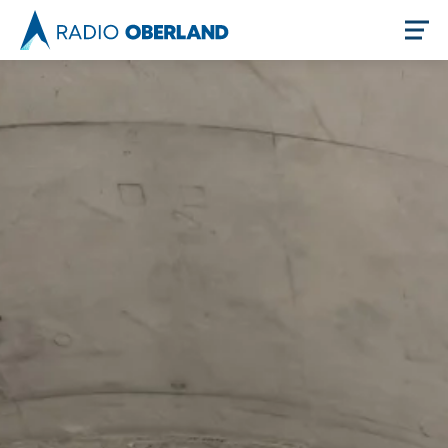
Jetzt live hören
Newsreader