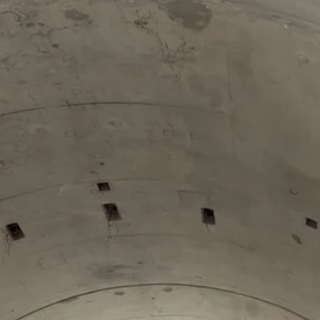
Stellenangebote
Unternehmen
Das geheime Geräusch
Wandern
Team
Fotobox
Programm
Handwerker
Amphibienschutz
Service
Nachgehört
Podcast
Newsletter
Zeit fürs Oberland