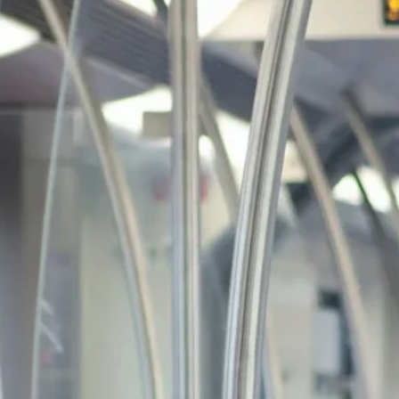
Stellenangebote
Unternehmen
Das geheime Geräusch
Wandern
Team
Fotobox
Programm
Handwerker
Amphibienschutz
Service
Nachgehört
Podcast
Newsletter
Zeit fürs Oberland