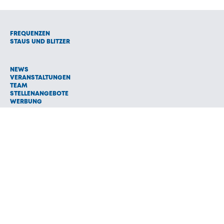
FREQUENZEN
STAUS UND BLITZER
NEWS
VERANSTALTUNGEN
TEAM
STELLENANGEBOTE
WERBUNG
© 1992 - 2026 Radio Oberland Programmanbieter GmbH & Co.
Vermarktungs KG
AGB
NETIQUETTE
IMPRESSUM
HAFTUNGSAUSSCHLUSS
DATENSCHUTZ
COOKIE EINSTELLUNGEN
NEWSLETTER