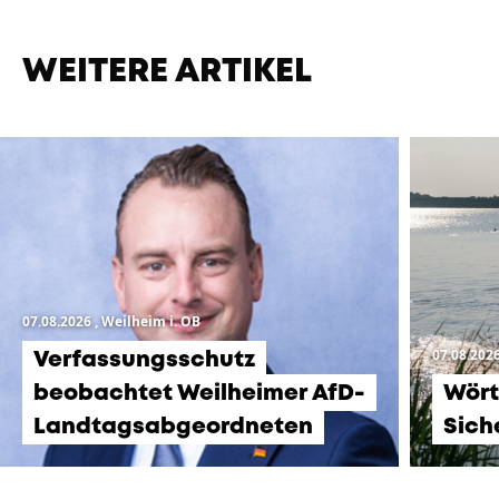
WEITERE ARTIKEL
07.08.2026
, Weilheim i. OB
07.08.202
Verfassungsschutz
beobachtet Weilheimer AfD-
Wört
Landtagsabgeordneten
Sich