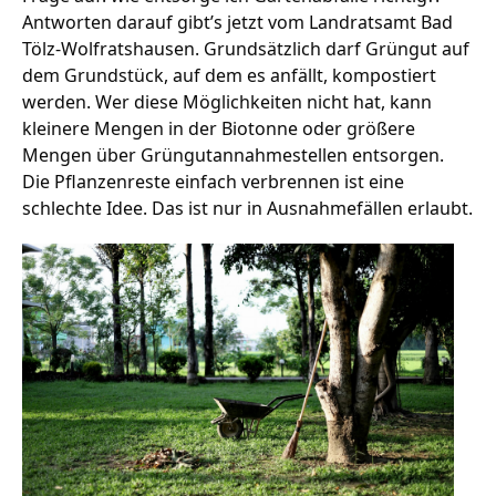
Antworten darauf gibt’s jetzt vom Landratsamt Bad
Tölz-Wolfratshausen. Grundsätzlich darf Grüngut auf
dem Grundstück, auf dem es anfällt, kompostiert
Stellenangebote
werden. Wer diese Möglichkeiten nicht hat, kann
Unternehmen
kleinere Mengen in der Biotonne oder größere
Das geheime Geräusch
Mengen über Grüngutannahmestellen entsorgen.
Die Pflanzenreste einfach verbrennen ist eine
Wandern
Team
schlechte Idee. Das ist nur in Ausnahmefällen erlaubt.
Fotobox
Programm
Handwerker
Amphibienschutz
Service
Nachgehört
Podcast
Newsletter
Zeit fürs Oberland