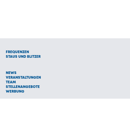
FREQUENZEN
STAUS UND BLITZER
NEWS
VERANSTALTUNGEN
TEAM
STELLENANGEBOTE
WERBUNG
© 1992 - 2026 Radio Oberland Programmanbieter GmbH & Co.
Vermarktungs KG