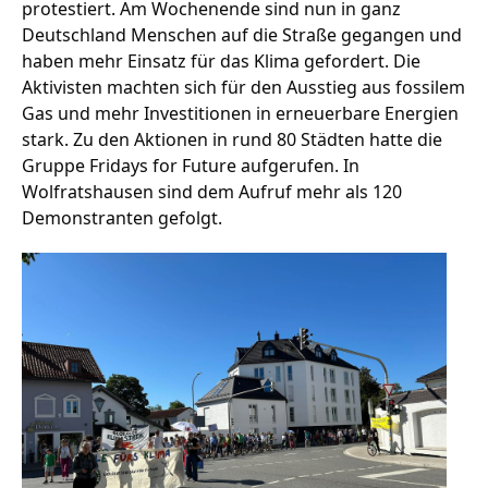
protestiert. Am Wochenende sind nun in ganz
Deutschland Menschen auf die Straße gegangen und
haben mehr Einsatz für das Klima gefordert. Die
Stellenangebote
Aktivisten machten sich für den Ausstieg aus fossilem
Gas und mehr Investitionen in erneuerbare Energien
Unternehmen
Das geheime Geräusch
stark. Zu den Aktionen in rund 80 Städten hatte die
Gruppe Fridays for Future aufgerufen. In
Wandern
Team
Wolfratshausen sind dem Aufruf mehr als 120
Demonstranten gefolgt.
Fotobox
Programm
Handwerker
Amphibienschutz
Service
Nachgehört
Podcast
Newsletter
Zeit fürs Oberland