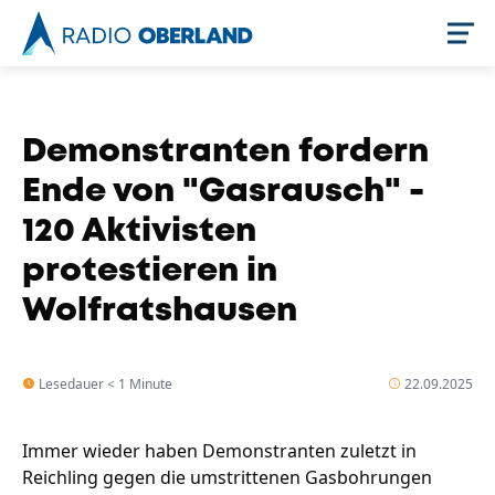
Jetzt live hören
Demonstranten fordern
Ende von "Gasrausch" -
120 Aktivisten
protestieren in
Wolfratshausen
Newsreader
Lesedauer < 1 Minute
22.09.2025
Immer wieder haben Demonstranten zuletzt in
Reichling gegen die umstrittenen Gasbohrungen