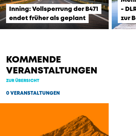
Mehr
Inning: Vollsperrung der B471
- DL
endet früher als geplant
zur 
KOMMENDE
VERANSTALTUNGEN
ZUR ÜBERSICHT
0 VERANSTALTUNGEN