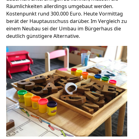
Räumlichkeiten allerdings umgebaut werden.
Kostenpunkt rund 300.000 Euro. Heute Vormittag
berät der Hauptausschuss darüber. Im Vergleich zu
Stellenangebote
einem Neubau sei der Umbau im Bürgerhaus die
Unternehmen
deutlich günstigere Alternative.
Das geheime Geräusch
Wandern
Team
Fotobox
Programm
Handwerker
Amphibienschutz
Service
Nachgehört
Podcast
Newsletter
Zeit fürs Oberland