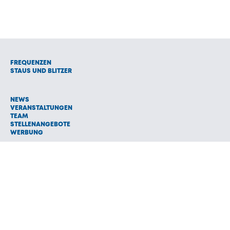
FREQUENZEN
STAUS UND BLITZER
NEWS
VERANSTALTUNGEN
TEAM
STELLENANGEBOTE
WERBUNG
© 1992 - 2026 Radio Oberland Programmanbieter GmbH & Co.
Vermarktungs KG
AGB
NETIQUETTE
IMPRESSUM