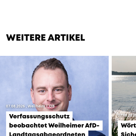
WEITERE ARTIKEL
07.08.2026
, Weilheim i. OB
07.08.202
Verfassungsschutz
beobachtet Weilheimer AfD-
Wört
Landtagsabgeordneten
Sich