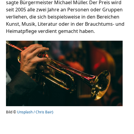
sagte Bürgermeister Michael Müller. Der Preis wird
seit 2005 alle zwei Jahre an Personen oder Gruppen
verliehen, die sich beispielsweise in den Bereichen
Stellenangebote
Kunst, Musik, Literatur oder in der Brauchtums- und
Heimatpflege verdient gemacht haben.
Unternehmen
Das geheime Geräusch
Wandern
Team
Fotobox
Programm
Handwerker
Amphibienschutz
Service
Nachgehört
Podcast
Newsletter
Bild ©
Unsplash / Chris Bair}
Zeit fürs Oberland