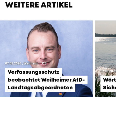
WEITERE ARTIKEL
07.08.2026
, Weilheim i. OB
07.08.202
Verfassungsschutz
beobachtet Weilheimer AfD-
Wört
Landtagsabgeordneten
Sich