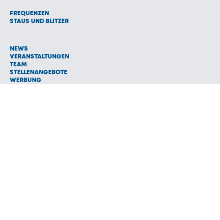
FREQUENZEN
STAUS UND BLITZER
NEWS
VERANSTALTUNGEN
TEAM
STELLENANGEBOTE
WERBUNG
© 1992 - 2026 Radio Oberland Programmanbieter GmbH & Co.
Vermarktungs KG
AGB
NETIQUETTE
IMPRESSUM
HAFTUNGSAUSSCHLUSS
DATENSCHUTZ
COOKIE EINSTELLUNGEN
NEWSLETTER