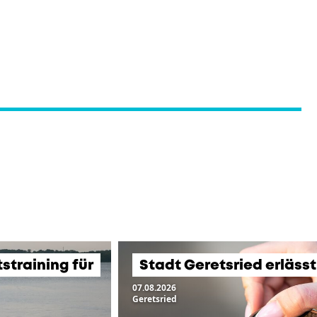
training für
Stadt Geretsried erläss
07.08.2026
Geretsried