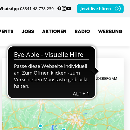
WhatsApp
08841 48 778 250
Jetzt live hören
VENTS
JOBS
AKTIONEN
RADIO
WERBUNG
ORTE
STARNBERG
WEILHEIM I. OB
BAD TÖLZ
LANDSBERG AM
LECH
GARMISCH-PARTENKIRCHEN