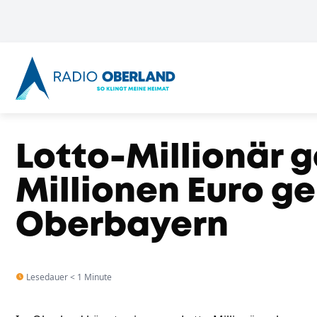
Lotto-Millionär g
Millionen Euro g
Oberbayern
Lesedauer < 1 Minute