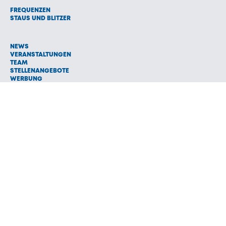
FREQUENZEN
STAUS UND BLITZER
NEWS
VERANSTALTUNGEN
TEAM
STELLENANGEBOTE
WERBUNG
© 1992 - 2026 Radio Oberland Programmanbieter GmbH & Co.
Vermarktungs KG
AGB
NETIQUETTE
IMPRESSUM
HAFTUNGSAUSSCHLUSS
DATENSCHUTZ
COOKIE EINSTELLUNGEN
NEWSLETTER