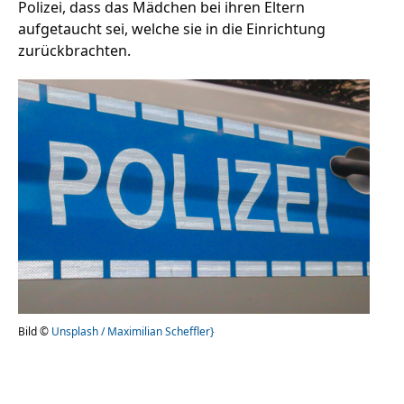
Polizei, dass das Mädchen bei ihren Eltern
aufgetaucht sei, welche sie in die Einrichtung
zurückbrachten.
Stellenangebote
Unternehmen
Das geheime Geräusch
Wandern
Team
Fotobox
Programm
Handwerker
Amphibienschutz
Service
Nachgehört
Podcast
Bild ©
Unsplash / Maximilian Scheffler}
Newsletter
Zeit fürs Oberland