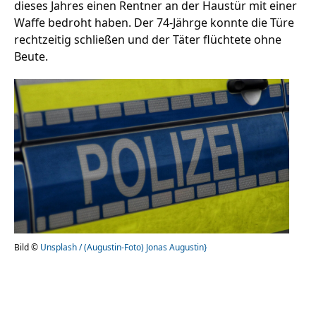
dieses Jahres einen Rentner an der Haustür mit einer
Waffe bedroht haben. Der 74-Jährge konnte die Türe
rechtzeitig schließen und der Täter flüchtete ohne
Stellenangebote
Beute.
Unternehmen
Das geheime Geräusch
Wandern
Team
Fotobox
Programm
Handwerker
Amphibienschutz
Service
Nachgehört
Podcast
Bild ©
Unsplash / (Augustin-Foto) Jonas Augustin}
Newsletter
Zeit fürs Oberland