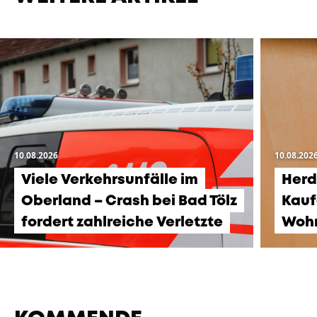
10.08.2026
10.08.202
Viele Verkehrsunfälle im
Herd
Oberland – Crash bei Bad Tölz
Kauf
fordert zahlreiche Verletzte
Woh