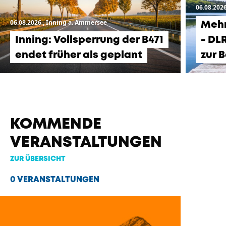
06.08.202
06.08.2026
, Inning a. Ammersee
Mehr
Inning: Vollsperrung der B471
- DL
endet früher als geplant
zur 
KOMMENDE
VERANSTALTUNGEN
ZUR ÜBERSICHT
0 VERANSTALTUNGEN