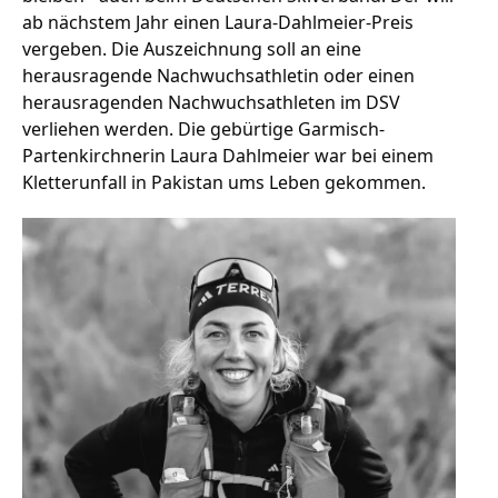
ab nächstem Jahr einen Laura-Dahlmeier-Preis
vergeben. Die Auszeichnung soll an eine
herausragende Nachwuchsathletin oder einen
Stellenangebote
herausragenden Nachwuchsathleten im DSV
Unternehmen
verliehen werden. Die gebürtige Garmisch-
Das geheime Geräusch
Partenkirchnerin Laura Dahlmeier war bei einem
Kletterunfall in Pakistan ums Leben gekommen.
Wandern
Team
Fotobox
Programm
Handwerker
Amphibienschutz
Service
Nachgehört
Podcast
Newsletter
Zeit fürs Oberland