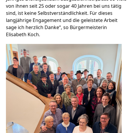
von ihnen seit 25 oder sogar 40 Jahren bei uns tätig
sind, ist keine Selbstverständlichkeit. Für dieses
langjährige Engagement und die geleistete Arbeit
Stellenangebote
sage ich herzlich Danke“, so Bürgermeisterin
Unternehmen
Elisabeth Koch.
Das geheime Geräusch
Wandern
Team
Fotobox
Programm
Handwerker
Amphibienschutz
Service
Nachgehört
Podcast
Newsletter
Zeit fürs Oberland