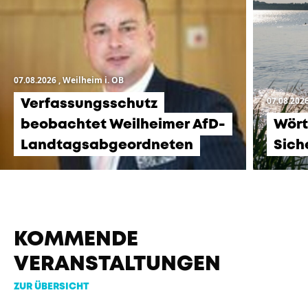
07.08.2026
, Weilheim i. OB
07.08.202
Verfassungsschutz
beobachtet Weilheimer AfD-
Wört
Landtagsabgeordneten
Sich
KOMMENDE
VERANSTALTUNGEN
ZUR ÜBERSICHT