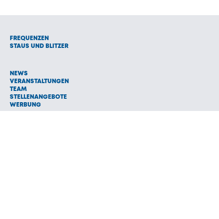
FREQUENZEN
STAUS UND BLITZER
NEWS
VERANSTALTUNGEN
TEAM
STELLENANGEBOTE
WERBUNG
© 1992 - 2026 Radio Oberland Programmanbieter GmbH & Co.
Vermarktungs KG
AGB
NETIQUETTE
IMPRESSUM
HAFTUNGSAUSSCHLUSS
DATENSCHUTZ
COOKIE EINSTELLUNGEN