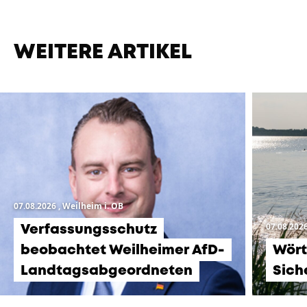
WEITERE ARTIKEL
07.08.2026
, Weilheim i. OB
07.08.202
Verfassungsschutz
beobachtet Weilheimer AfD-
Wört
Landtagsabgeordneten
Sich