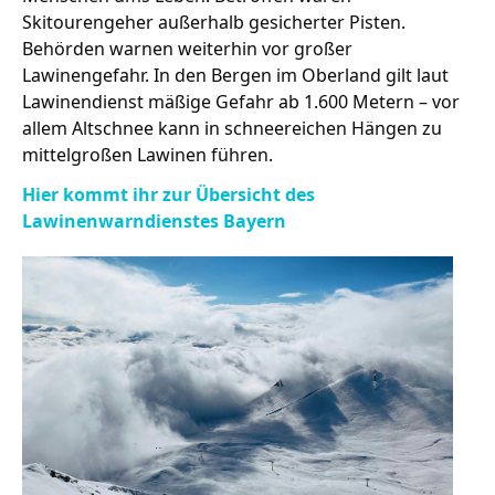
Skitourengeher außerhalb gesicherter Pisten.
Behörden warnen weiterhin vor großer
Lawinengefahr. In den Bergen im Oberland gilt laut
Stellenangebote
Lawinendienst mäßige Gefahr ab 1.600 Metern – vor
Unternehmen
allem Altschnee kann in schneereichen Hängen zu
Das geheime Geräusch
mittelgroßen Lawinen führen.
Wandern
Team
Hier kommt ihr zur Übersicht des
Lawinenwarndienstes Bayern
Fotobox
Programm
Handwerker
Amphibienschutz
Service
Nachgehört
Podcast
Newsletter
Zeit fürs Oberland