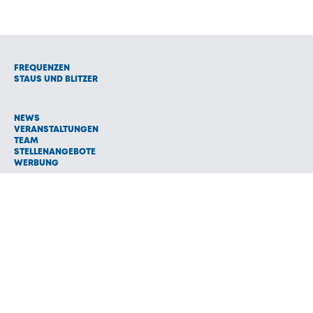
FREQUENZEN
STAUS UND BLITZER
NEWS
VERANSTALTUNGEN
TEAM
STELLENANGEBOTE
WERBUNG
© 1992 - 2026 Radio Oberland Programmanbieter GmbH & Co.
Vermarktungs KG
AGB
NETIQUETTE
IMPRESSUM
HAFTUNGSAUSSCHLUSS
DATENSCHUTZ