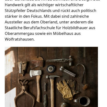
Handwerk gilt als wichtiger wirtschaftlicher
Stützpfeiler Deutschlands und rückt auch politisch
stärker in den Fokus. Mit dabei sind zahlreiche
Stellenangebote
Aussteller aus dem Oberland, unter anderem die
Unternehmen
Staatliche Berufsfachschule für Holzbildhauer aus
Das geheime Geräusch
Oberammergau sowie ein Möbelhaus aus
Wolfratshausen.
Wandern
Team
Fotobox
Programm
Handwerker
Amphibienschutz
Service
Nachgehört
Podcast
Newsletter
Zeit fürs Oberland