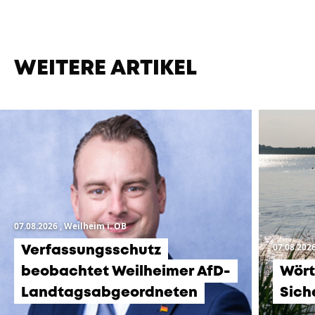
WEITERE ARTIKEL
07.08.2026
, Weilheim i. OB
07.08.202
Verfassungsschutz
beobachtet Weilheimer AfD-
Wört
Landtagsabgeordneten
Sich