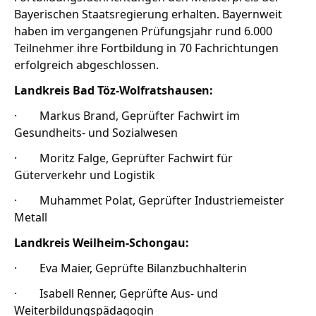
Bayerischen Staatsregierung erhalten. Bayernweit
haben im vergangenen Prüfungsjahr rund 6.000
Teilnehmer ihre Fortbildung in 70 Fachrichtungen
Stellenangebote
erfolgreich abgeschlossen.
Unternehmen
Das geheime Geräusch
Landkreis Bad Töz-Wolfratshausen:
· Markus Brand, Geprüfter Fachwirt im
Wandern
Team
Gesundheits- und Sozialwesen
Fotobox
Programm
Handwerker
· Moritz Falge, Geprüfter Fachwirt für
Amphibienschutz
Güterverkehr und Logistik
Service
· Muhammet Polat, Geprüfter Industriemeister
Nachgehört
Metall
Podcast
Landkreis Weilheim-Schongau:
Newsletter
· Eva Maier, Geprüfte Bilanzbuchhalterin
Zeit fürs Oberland
· Isabell Renner, Geprüfte Aus- und
Weiterbildungspädagogin