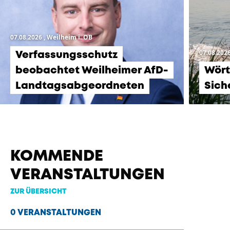
07.08.2026
, Weilheim i. OB
07.08.202
Verfassungsschutz
beobachtet Weilheimer AfD-
Wört
Landtagsabgeordneten
Sich
KOMMENDE
VERANSTALTUNGEN
ZUR ÜBERSICHT
0 VERANSTALTUNGEN