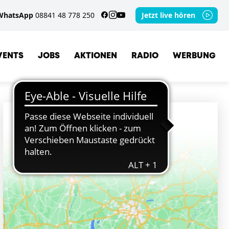
WhatsApp
08841 48 778 250
Jetzt live hören
VENTS
JOBS
AKTIONEN
RADIO
WERBUNG
ORTE
GRAINAU
GARMISCH-PARTENKIRCHEN