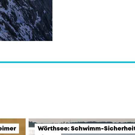
eimer
Wörthsee: Schwimm-Sicherheits