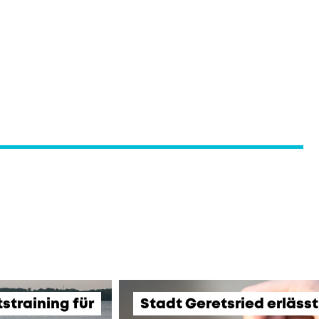
training für
Stadt Geretsried erläss