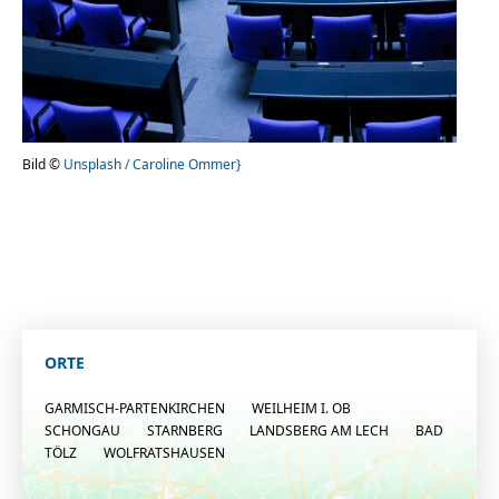
Bild ©
Unsplash / Caroline Ommer}
ORTE
GARMISCH-PARTENKIRCHEN
WEILHEIM I. OB
SCHONGAU
STARNBERG
LANDSBERG AM LECH
BAD
TÖLZ
WOLFRATSHAUSEN