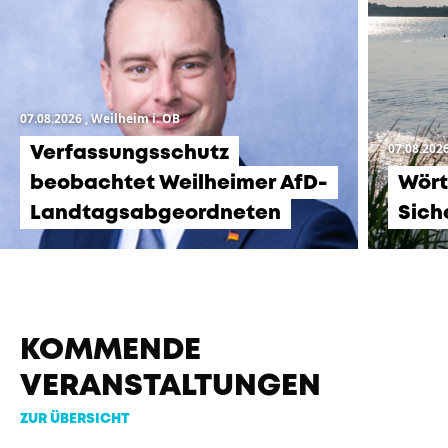
07.08.2026
, Weilheim i. OB
07.08.202
Verfassungsschutz
beobachtet Weilheimer AfD-
Wört
Landtagsabgeordneten
Sich
KOMMENDE
VERANSTALTUNGEN
ZUR ÜBERSICHT