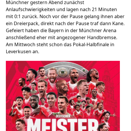
Münchner gestern Abend zunächst
Anlaufschwierigkeiten und lagen nach 21 Minuten
mit 0:1 zurück. Noch vor der Pause gelang ihnen aber
Stellenangebote
ein Dreierpack, direkt nach der Pause traf dann Kane.
Gefeiert haben die Bayern in der Münchner Arena
Unternehmen
Das geheime Geräusch
anschließend eher mit angezogener Handbremse.
Am Mittwoch steht schon das Pokal-Halbfinale in
Wandern
Team
Leverkusen an.
Fotobox
Programm
Handwerker
Amphibienschutz
Service
Nachgehört
Podcast
Newsletter
Zeit fürs Oberland