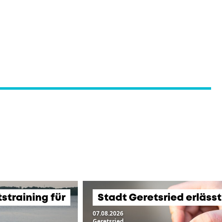
training für
Stadt Geretsried erläss
07.08.2026
Geretsried