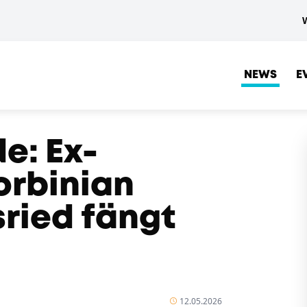
NEWS
E
e: Ex-
orbinian
sried fängt
12.05.2026