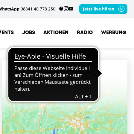
WhatsApp
08841 48 778 250
Jetzt live hören
VENTS
JOBS
AKTIONEN
RADIO
WERBUNG
ORTE
GERETSRIED