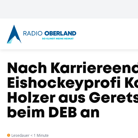
Nach Karriereend
Eishockeyprofi K
Holzer aus Geret
beim DEB an
Lesedauer < 1 Minute